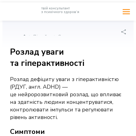
твій консультант
з психічного здоров’я
Головна сторінка
Дізнайся
Стани
Розлад уваги
та гіперактивності
Розлад дефіциту уваги з гіперактивністю
(РДУГ, англ. ADHD) —
це нейророзвитковий розлад, що впливає
на здатність людини концентруватися,
контролювати імпульси та регулювати
рівень активності.
Симптоми